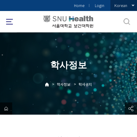
바
Korean
Home
Login
로
가
기
메
뉴
학사정보
>
>
학사정보
학사공지