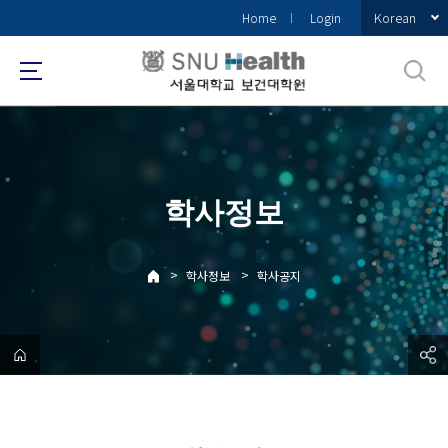
바
Korean
Home
Login
로
가
기
메
뉴
학사정보
>
>
학사정보
학사공지