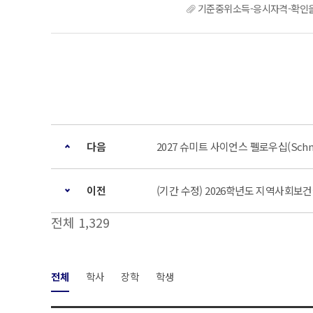
기준중위소득-응시자격-확인을-
다음
2027 슈미트 사이언스 펠로우십(Schmid
이전
(기간 수정) 2026학년도 지역사회보건실습 안내
전체 1,329
전체
학사
장학
학생