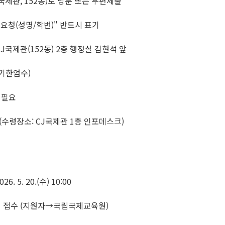
제관, 152동)로 방문 또는 우편제출
요청(성명/학번)" 반드시 표기
국제관(152동) 2층 행정실 김현석 앞
 (기한엄수)
간 필요
이후 (수령장소: CJ국제관 1층 인포데스크)
6. 5. 20.(수) 10:00
착분까지 접수 (지원자→국립국제교육원)