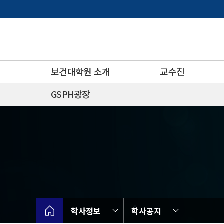
바
로
가
기
메
뉴
보건대학원 소개
교수진
GSPH광장
학사정보
학사공지