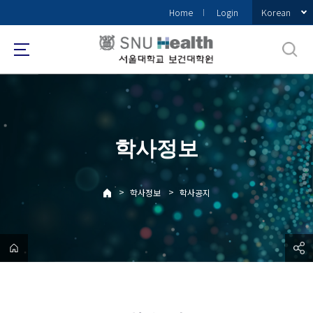
바
Korean
Home
Login
로
가
기
메
뉴
학사정보
>
>
학사정보
학사공지