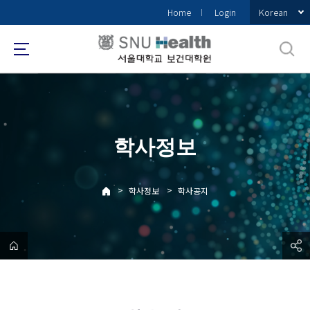
바
Korean
Home
Login
로
가
기
메
뉴
학사정보
>
>
학사정보
학사공지