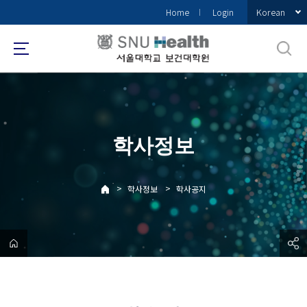
바
Korean
Home
Login
로
가
기
메
뉴
학사정보
>
>
학사정보
학사공지