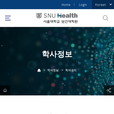
바
Korean
Home
Login
로
가
기
메
뉴
학사정보
>
>
학사정보
학사공지