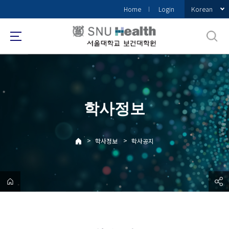
바
Korean
Home
Login
로
가
기
메
뉴
학사정보
>
>
학사정보
학사공지