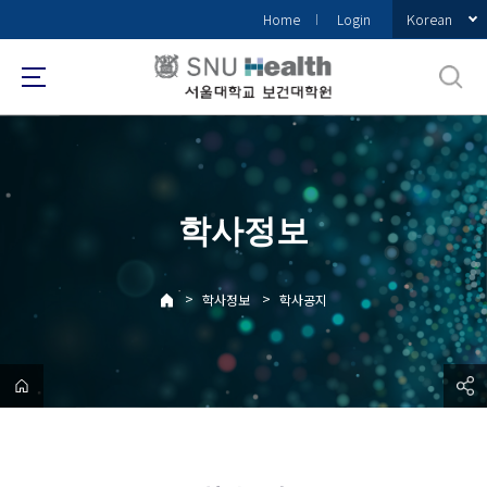
바
Korean
Home
Login
로
가
기
메
뉴
학사정보
>
>
학사정보
학사공지