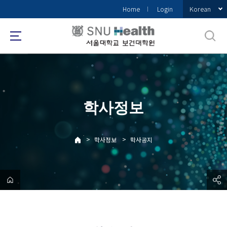
바
Korean
Home
Login
로
가
기
메
뉴
학사정보
>
>
학사정보
학사공지