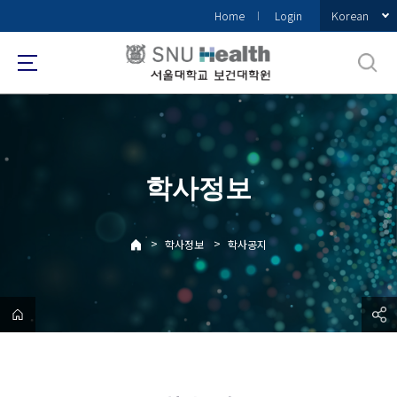
바
Korean
Home
Login
로
가
기
메
뉴
학사정보
>
>
학사정보
학사공지