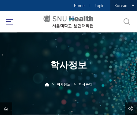
바
Korean
Home
Login
로
가
기
메
뉴
학사정보
>
>
학사정보
학사공지