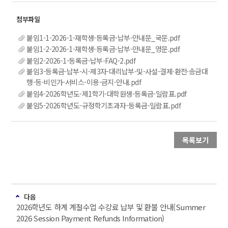
붙임1-1-2026-1-재학생-등록금-납부-안내문_국문.pdf
붙임1-2-2026-1-재학생-등록금-납부-안내문_영문.pdf
붙임2-2026-1-등록금-납부-FAQ-2.pdf
붙임3-등록금-납부-시-제3자-대리납부-및-사설-결제·환전·송금대
행-등-비인가-서비스-이용-금지-안내.pdf
붙임4-2026학년도-제1학기-대학원생-등록금-일람표.pdf
붙임5-2026학년도-규정학기초과자-등록금-일람표.pdf
목록보기
다음
2026학년도 하계 계절수업 수강료 납부 및 환불 안내(Summer
2026 Session Payment Refunds Information)