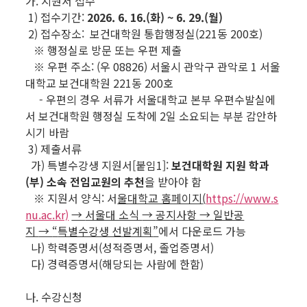
가. 지원서 접수
1) 접수기간:
2026. 6. 16.(화) ~ 6. 29.(월)
2) 접수장소: 보건대학원 통합행정실(221동 200호)
※ 행정실로 방문 또는 우편 제출
※ 우편 주소: (우 08826) 서울시 관악구 관악로 1 서울
대학교 보건대학원 221동 200호
- 우편의 경우 서류가 서울대학교 본부 우편수발실에
서 보건대학원 행정실 도착에 2일 소요되는 부분 감안하
시기 바람
3) 제출서류
가) 특별수강생 지원서[붙임1]:
보건대학원 지원 학과
(부) 소속
전임교원의 추천
을 받아야 함
※ 지원서 양식: 서
울대학교 홈페이지
(
https://www.s
nu.ac.kr)
→
서울대 소식
→
공지사항
→
일반공
지
→
“
특별수강생 선발계획
”
에서 다운로드 가능
나) 학력증명서(성적증명서, 졸업증명서)
다) 경력증명서(해당되는 사람에 한함)
나. 수강신청