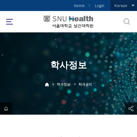
바
Korean
Home
Login
로
가
기
메
뉴
학사정보
>
>
학사정보
학사공지