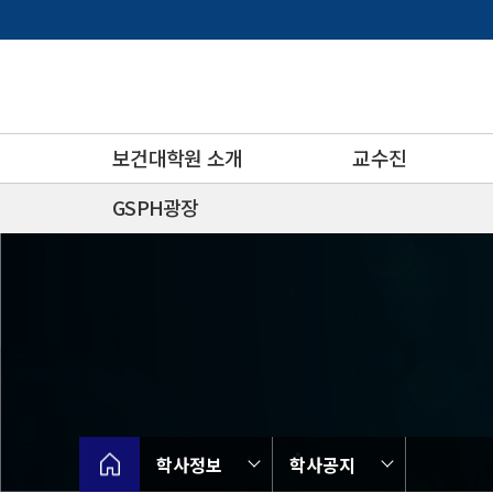
바
로
가
기
메
뉴
보건대학원 소개
교수진
GSPH광장
학사정보
학사공지