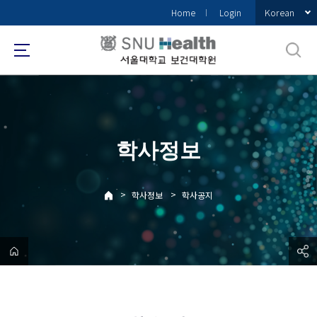
바
Korean
Home
Login
로
가
기
메
뉴
학사정보
>
>
학사정보
학사공지