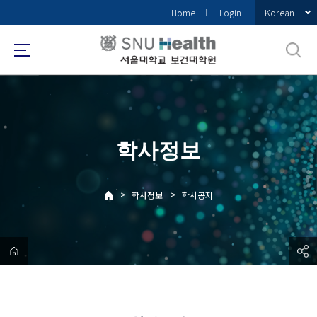
바
Korean
Home
Login
로
가
기
메
뉴
학사정보
>
>
학사정보
학사공지