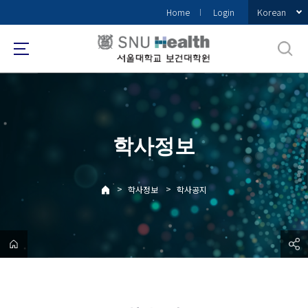
바
Korean
Home
Login
로
가
기
메
뉴
학사정보
>
>
학사정보
학사공지