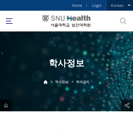
바
Korean
Home
Login
로
가
기
메
뉴
학사정보
>
>
학사정보
학사공지