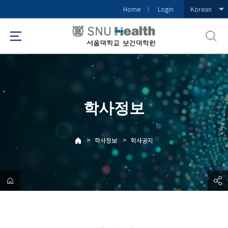
바
Korean
Home
Login
로
가
기
메
뉴
학사정보
>
>
학사정보
학사공지