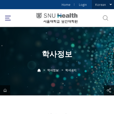
바
Korean
Home
Login
로
가
기
메
뉴
학사정보
>
>
학사정보
학사공지