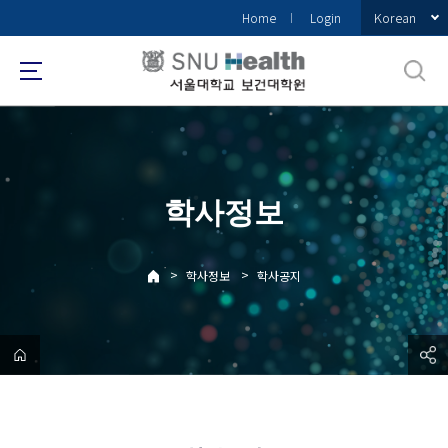
바
Korean
Home
Login
로
가
기
메
뉴
학사정보
>
>
학사정보
학사공지