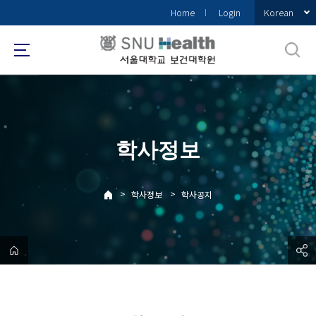
바
Korean
Home
Login
로
가
기
메
뉴
학사정보
>
>
학사정보
학사공지