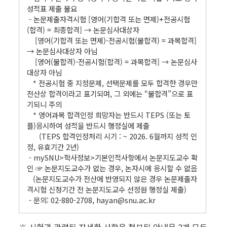
성적표 제출 불요
- 논문제출자격시험 [영어(기합격 또는 면제)+전공시험
(합격) = 최종합격] → 논문심사대상자
[영어(기합격 또는 면제)-전공시험(불합격) = 과목합격]
→ 논문심사대상자 아님
[영어(불합격)-전공시험(합격) = 과목합격] → 논문심사
대상자 아님
* 전공시험 중 지정문제, 선택문제를 모두 합격한 경우만
전산상 합격이라고 표기되며, 그 외에는 “불합격”으로 표
기되니 주의
* 영어과목 합격인정 희망자는 반드시 TEPS (또는 토
플)응시하여 성적을 반드시 행정실에 제출
(TEPS 합격인정처리 시기 : ~ 2026. 6월까지 성적 인
정, 유효기간 2년)
- mySNU>학사정보>기본인적사항에서 논문지도교수 확
인 ☞ 논문지도교수가 없는 경우, 논자시에 응시할 수 없음
(논문지도교수가 전산에 반영되지 않은 경우 논문제출자
격시험 신청기간 전 논문지도교수 선정원 행정실 제출)
- 문의: 02-880-2708, hayan@snu.ac.kr