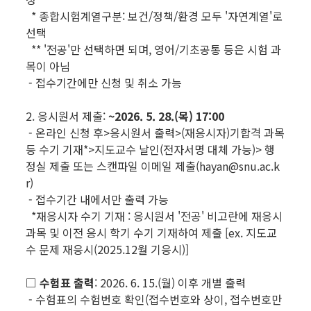
* 종합시험계열구분: 보건/정책/환경 모두 '자연계열'로
선택
** '전공'만 선택하면 되며, 영어/기초공통 등은 시험 과
목이 아님
- 접수기간에만 신청 및 취소 가능
2. 응시원서 제출:
~2026. 5. 28.(목) 17:00
- 온라인 신청 후>응시원서 출력>(재응시자)기합격 과목
등 수기 기재*>지도교수 날인(전자서명 대체 가능)> 행
정실 제출 또는 스캔파일 이메일 제출(hayan@snu.ac.k
r)
- 접수기간 내에서만 출력 가능
*재응시자 수기 기재 : 응시원서 '전공' 비고란에 재응시
과목 및 이전 응시 학기 수기 기재하여 제출 [ex. 지도교
수 문제 재응시(2025.12월 기응시)]
□ 수험표 출력
: 2026. 6. 15.(월) 이후 개별 출력
- 수험표의 수험번호 확인(접수번호와 상이, 접수번호만