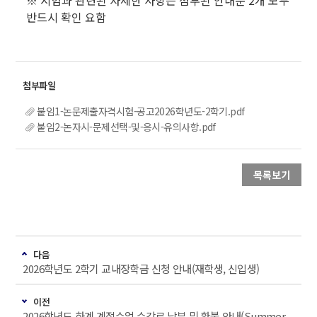
※ 시험과 관련된 자세한 사항은 첨부된 안내문 2개 모두
반드시 확인 요함
붙임1-논문제출자격시험-공고2026학년도-2학기.pdf
붙임2-논자시-문제선택-및-응시-유의사항.pdf
목록보기
다음
2026학년도 2학기 교내장학금 신청 안내(재학생, 신입생)
이전
2026학년도 하계 계절수업 수강료 납부 및 환불 안내(Summer