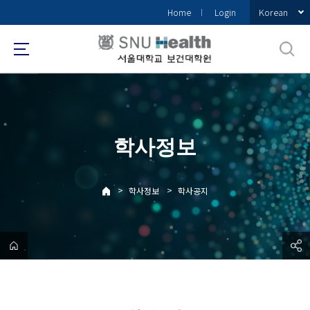
바
Korean
Home
Login
로
가
기
메
뉴
학사정보
>
>
학사정보
학사공지