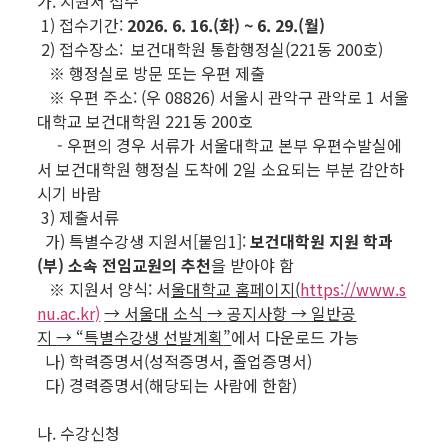
가. 지원서 접수
1) 접수기간:
2026. 6. 16.(화) ~ 6. 29.(월)
2) 접수장소: 보건대학원 통합행정실(221동 200호)
※ 행정실로 방문 또는 우편 제출
※ 우편 주소: (우 08826) 서울시 관악구 관악로 1 서울
대학교 보건대학원 221동 200호
- 우편의 경우 서류가 서울대학교 본부 우편수발실에
서 보건대학원 행정실 도착에 2일 소요되는 부분 감안하
시기 바람
3) 제출서류
가) 특별수강생 지원서[붙임1]:
보건대학원 지원 학과
(부) 소속
전임교원의 추천
을 받아야 함
※ 지원서 양식: 서
울대학교 홈페이지
(
https://www.s
nu.ac.kr)
→
서울대 소식
→
공지사항
→
일반공
지
→
“
특별수강생 선발계획
”
에서 다운로드 가능
나) 학력증명서(성적증명서, 졸업증명서)
다) 경력증명서(해당되는 사람에 한함)
나. 수강신청