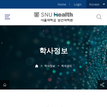
바
Korean
Home
Login
로
가
기
메
뉴
학사정보
>
>
학사정보
학사공지