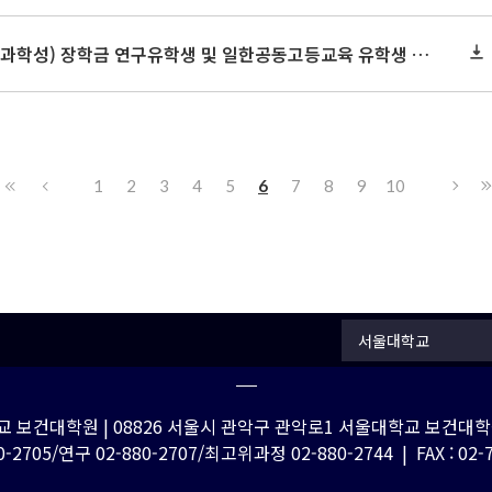
2026년도 일본 정부(문부과학성) 장학금 연구유학생 및 일한공동고등교육 유학생 교류사업(석사·박사학위 과정) 선발 안내
1
2
3
4
5
6
7
8
9
10
서울대학교
 보건대학원 | 08826 서울시 관악구 관악로1 서울대학교 보건대학원
-2705/연구 02-880-2707/최고위과정 02-880-2744 | FAX : 02-762