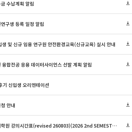
록금 수납계획 알림
원연구생 등록 일정 알림
신입생 및 신규 임용 연구원 안전환경교육(신규교육) 실시 안내
원 융합전공 응용 데이터사이언스 선발 계획 알림
 후기 신입생 오리엔테이션
신청 안내
2026학년도 2학기 보건대학원 강의시간표(revised 260803)(2026 2nd SEMESTER SNU GSPH TIMETABLE)