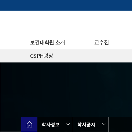
바
로
가
기
메
뉴
보건대학원 소개
교수진
GSPH광장
학사정보
학사공지