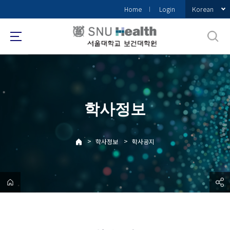
바
Korean
Home
Login
로
가
기
메
뉴
학사정보
>
>
학사정보
학사공지