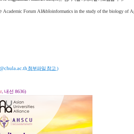
te
Academic Forum
AI&bIoinformatics in the study of the biology of 
h@chula.ac.th
첨부파일 참고
)
r
, 내선 8636)