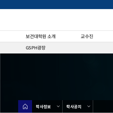
바
로
가
기
메
뉴
보건대학원 소개
교수진
GSPH광장
학사정보
학사공지