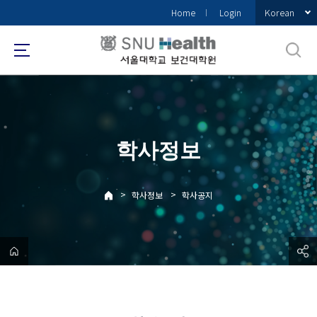
바
Korean
Home
Login
로
가
기
메
뉴
학사정보
>
>
학사정보
학사공지