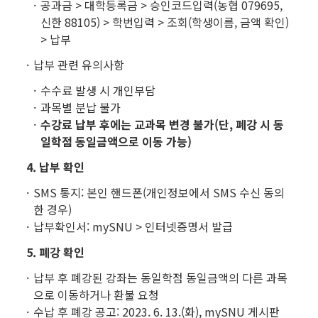
공과금 > 대학등록금 > 승인코드입력(농협 079695,
신한 88105) > 학번입력 > 조회(학생이름, 금액 확인)
> 납부
납부 관련 유의사항
수수료 발생 시 개인부담
과목별 분납 불가
수강료 납부 후에는 교과목 변경 불가(단, 폐강 시 동
일학점 동일금액으로 이동 가능)
4. 납부 확인
SMS 통지: 본인 핸드폰(개인정보에서 SMS 수신 동의
한 경우)
납부확인서: mySNU > 인터넷증명서 발급
5. 폐강 확인
납부 후 폐강된 강좌는 동일학점 동일금액의 다른 과목
으로 이동하거나 환불 요청
수납 후 폐강 공고: 2023. 6. 13.(화), mySNU 게시판