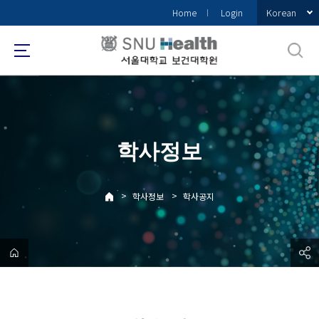
바
Korean
Home
Login
로
가
기
메
뉴
학사정보
>
>
학사정보
학사공지