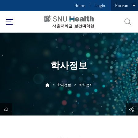
바
Korean
Home
Login
로
가
기
메
뉴
학사정보
>
>
학사정보
학사공지