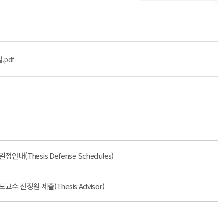
pdf
안내(Thesis Defense Schedules)
교수 선정원 제출(Thesis Advisor)