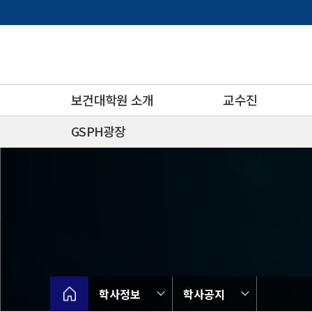
바
로
가
기
메
뉴
보건대학원 소개
교수진
GSPH광장
학사정보
학사공지