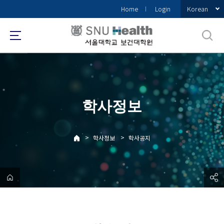
바
Korean
Home
Login
로
가
기
메
뉴
학사정보
>
>
학사정보
학사공지