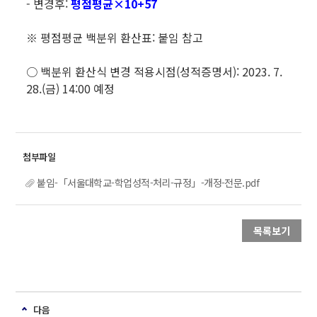
- 변경후:
평점평균×10+57
※ 평점평균 백분위 환산표: 붙임 참고
○ 백분위 환산식 변경 적용시점(성적증명서): 2023. 7.
28.(금) 14:00 예정
붙임-「서울대학교-학업성적-처리-규정」-개정-전문.pdf
목록보기
다음