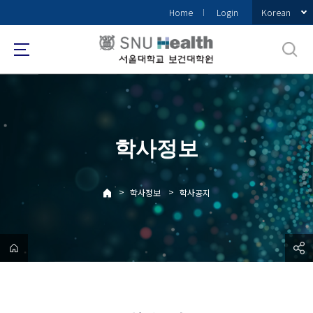
바
Korean
Home
Login
로
가
기
메
뉴
학사정보
>
>
학사정보
학사공지