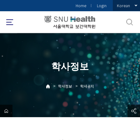
바
Korean
Home
Login
로
가
기
메
뉴
학사정보
>
>
학사정보
학사공지