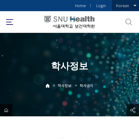
바
Korean
Home
Login
로
가
기
메
뉴
학사정보
>
>
학사정보
학사공지