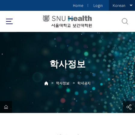
바
Korean
Home
Login
로
가
기
메
뉴
학사정보
>
>
학사정보
학사공지