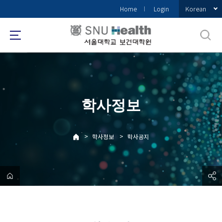
바
Korean
Home
Login
로
가
기
메
뉴
학사정보
>
>
학사정보
학사공지