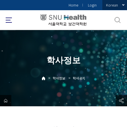
바
Korean
Home
Login
로
가
기
메
뉴
학사정보
>
>
학사정보
학사공지