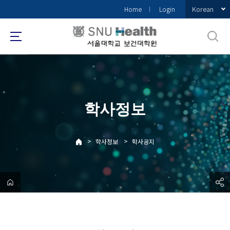
바
Korean
Home
Login
로
가
기
메
뉴
학사정보
>
>
학사정보
학사공지