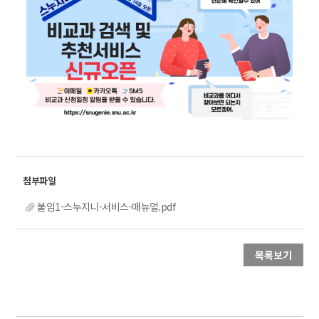
붙임1-스누지니-서비스-매뉴얼.pdf
목록보기