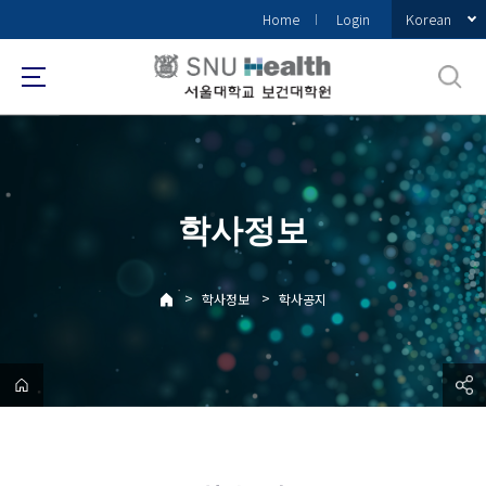
바
Korean
Home
Login
로
가
기
메
뉴
학사정보
>
>
학사정보
학사공지