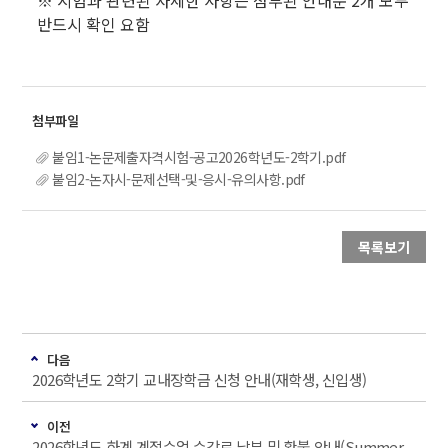
※ 시험과 관련된 자세한 사항은 첨부된 안내문 2개 모두
반드시 확인 요함
붙임1-논문제출자격시험-공고2026학년도-2학기.pdf
붙임2-논자시-문제선택-및-응시-유의사항.pdf
목록보기
다음
2026학년도 2학기 교내장학금 신청 안내(재학생, 신입생)
이전
2026학년도 하계 계절수업 수강료 납부 및 환불 안내(Summer