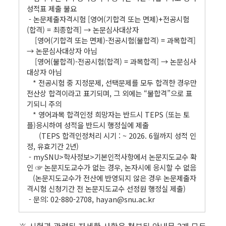
성적표 제출 불요
- 논문제출자격시험 [영어(기합격 또는 면제)+전공시험
(합격) = 최종합격] → 논문심사대상자
[영어(기합격 또는 면제)-전공시험(불합격) = 과목합격]
→ 논문심사대상자 아님
[영어(불합격)-전공시험(합격) = 과목합격] → 논문심사
대상자 아님
* 전공시험 중 지정문제, 선택문제를 모두 합격한 경우만
전산상 합격이라고 표기되며, 그 외에는 “불합격”으로 표
기되니 주의
* 영어과목 합격인정 희망자는 반드시 TEPS (또는 토
플)응시하여 성적을 반드시 행정실에 제출
(TEPS 합격인정처리 시기 : ~ 2026. 6월까지 성적 인
정, 유효기간 2년)
- mySNU>학사정보>기본인적사항에서 논문지도교수 확
인 ☞ 논문지도교수가 없는 경우, 논자시에 응시할 수 없음
(논문지도교수가 전산에 반영되지 않은 경우 논문제출자
격시험 신청기간 전 논문지도교수 선정원 행정실 제출)
- 문의: 02-880-2708, hayan@snu.ac.kr