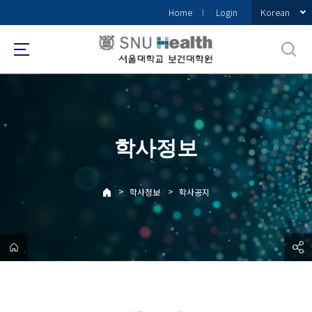
바
Korean
Home
Login
로
가
기
메
뉴
학사정보
>
>
학사정보
학사공지