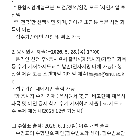
* 종합시험계열구분: 보건/정책/환경 모두 '자연계열'로
선택
** '전공'만 선택하면 되며, 영어/기초공통 등은 시험 과
목이 아님
- 접수기간에만 신청 및 취소 가능
2. 응시원서 제출:
~2026. 5. 28.(목) 17:00
- 온라인 신청 후>응시원서 출력>(재응시자)기합격 과목
등 수기 기재*>지도교수 날인(전자서명 대체 가능)> 행
정실 제출 또는 스캔파일 이메일 제출(hayan@snu.ac.k
r)
- 접수기간 내에서만 출력 가능
*재응시자 수기 기재 : 응시원서 '전공' 비고란에 재응시
과목 및 이전 응시 학기 수기 기재하여 제출 [ex. 지도교
수 문제 재응시(2025.12월 기응시)]
□ 수험표 출력
: 2026. 6. 15.(월) 이후 개별 출력
- 수험표의 수험번호 확인(접수번호와 상이, 접수번호만