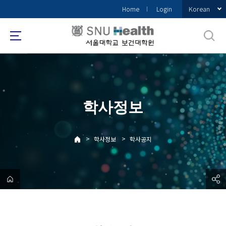
바
Korean
Home
Login
로
가
기
메
뉴
학사정보
>
>
학사정보
학사공지