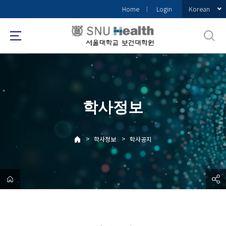
바
Korean
Home
Login
로
가
기
메
뉴
학사정보
>
>
학사정보
학사공지