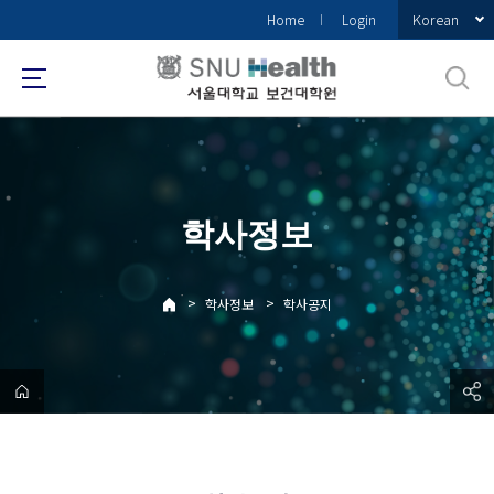
바
Korean
Home
Login
로
가
기
메
뉴
학사정보
>
>
학사정보
학사공지