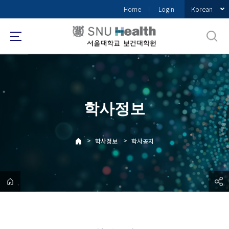
바
Korean
Home
Login
로
가
기
메
뉴
학사정보
>
>
학사정보
학사공지