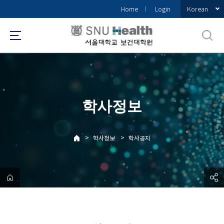
바
Korean
Home
Login
로
가
기
메
뉴
학사정보
>
>
학사정보
학사공지