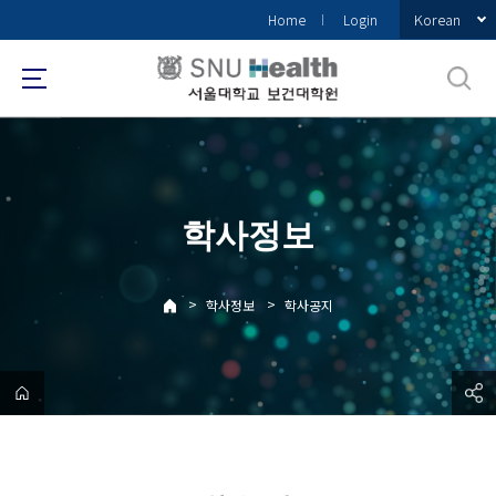
바
Korean
Home
Login
로
가
기
메
뉴
학사정보
>
>
학사정보
학사공지