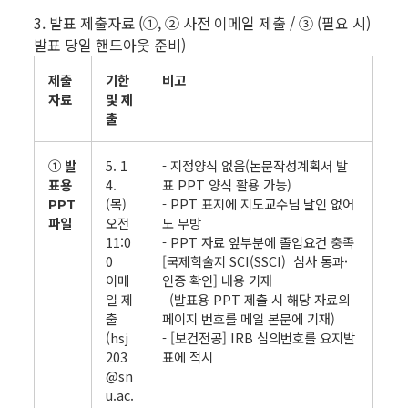
3. 발표 제출자료 (①, ② 사전 이메일 제출 / ③ (필요 시)
발표 당일 핸드아웃 준비)
제출
기한
비고
자료
및 제
출
① 발
5. 1
- 지정양식 없음(논문작성계획서 발
표용
4.
표 PPT 양식 활용 가능)
PPT
(목)
- PPT 표지에 지도교수님 날인 없어
파일
오전
도 무방
11:0
- PPT 자료 앞부분에 졸업요건 충족
0
[국제학술지 SCI(SSCI) 심사 통과·
이메
인증 확인] 내용 기재
일 제
(발표용 PPT 제출 시 해당 자료의
출
페이지 번호를 메일 본문에 기재)
(hsj
- [보건전공] IRB 심의번호를 요지발
203
표에 적시
@sn
u.ac.