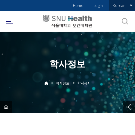
바
Korean
Home
Login
로
가
기
메
뉴
학사정보
>
>
학사정보
학사공지