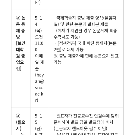
kr)
② 논
5. 1
- 국제학술지 증빙 제출 양식(붙임파
문 등
4.
일) 및 관련 논문의 별쇄본 제출
재 증
(목)
(게재가 지연될 경우 논문게재 최종
빙
오전
수락서도 가능)
[보건
11:0
- [정책전공] 국내 학진 등재지(논문
대학
0
2편)로 대체 가능
원 졸
이메
※ 증빙 제출자에 한해 논문요지 발표
업요
일 제
가능
건]
출
(hay
an@
snu.
ac.k
r)
③
5. 1
- 발표자가 전공교수진 인원수에 맞춰
(필요
5.
준비하여 발표 당일 발표장에 비치
시)
(금)
(논문요지 핸드아웃 필수 아님)
논
발표
- A4용지 5매 이내 작성, 표지에 지도