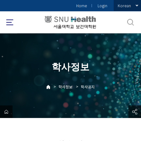
바
Korean
Home
Login
로
가
기
메
뉴
학사정보
>
>
학사정보
학사공지