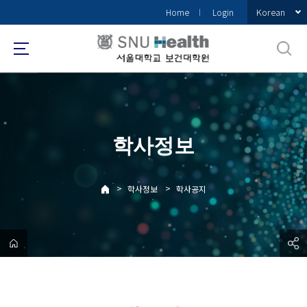
바
Korean
Home
Login
로
가
기
메
뉴
학사정보
>
>
학사정보
학사공지